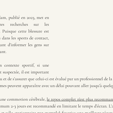
am, publié en 2023, met en 
res recherches sur les 
Puisque cette blessure est 
 dans les sports de contact, 
ant d’informer les gens sur 
ant. 
 contexte sportif, si une 
 suspectée, il est important 
eu et de s’assurer que celui-ci est évalué par un professionnel de la
ômes peuvent apparaître avec un délai pouvant aller jusqu’à quelq
’une commotion cérébrale, 
le repos complet n’est plus recomma
imum 2-3 jours est recommandé en limitant le temps d’écran. L’ac
 et vélo stationnaire par exemple) favorise une meilleure récupé