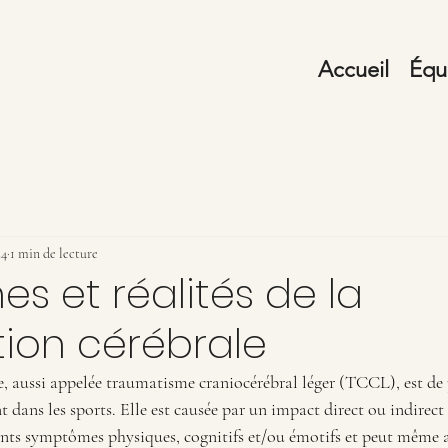
Accueil
Équ
24
1 min de lecture
es et réalités de la
on cérébrale
 aussi appelée traumatisme craniocérébral léger (TCCL), est de 
 dans les sports. Elle est causée par un impact direct ou indirect à
ents symptômes physiques, cognitifs et/ou émotifs et peut même a