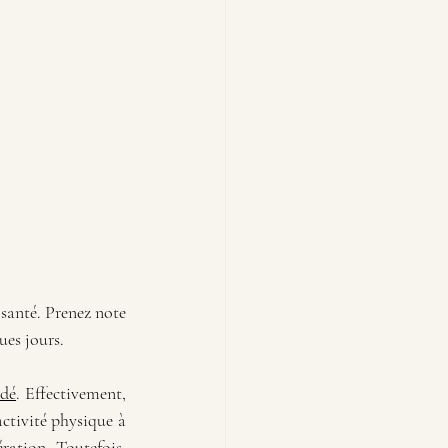
 santé. Prenez note 
ues jours.
ndé
. Effectivement, 
tivité physique à 
ration. Toutefois, 