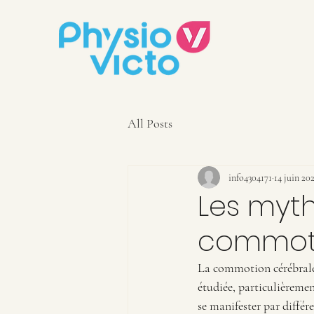
All Posts
info4304171
14 juin 20
Les myth
commoti
La commotion cérébrale,
étudiée, particulièrement
se manifester par différ